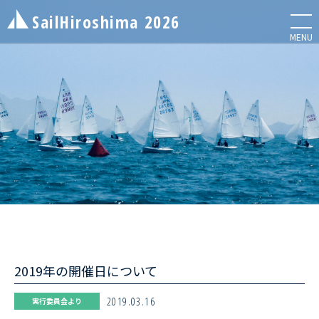
SailHiroshima
2026
メニ
MENU
NEWS
お知らせ
ENTRY LIST
エントリーリスト
2019年の開催日について
INFORMATION
レース情報
2019.03.16
実行委員会より