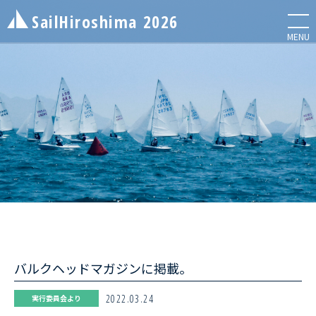
SailHiroshima
2026
メニ
MENU
NEWS
お知らせ
ENTRY LIST
エントリーリスト
バルクヘッドマガジンに掲載。
INFORMATION
レース情報
2022.03.24
実行委員会より