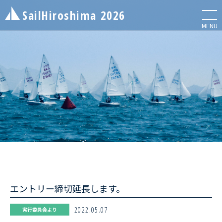
SailHiroshima
2026
メニ
MENU
NEWS
お知らせ
ENTRY LIST
エントリーリスト
エントリー締切延長します。
INFORMATION
レース情報
2022.05.07
実行委員会より