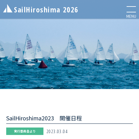
SailHiroshima
2026
メニ
MENU
NEWS
お知らせ
ENTRY LIST
エントリーリスト
SailHiroshima2023 開催日程
INFORMATION
レース情報
2023.03.04
実行委員会より