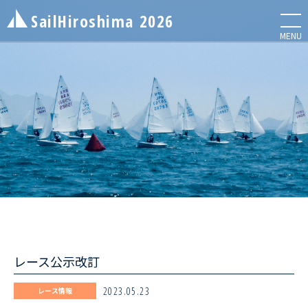
SailHiroshima
2026
メニ
MENU
NEWS
お知らせ
ENTRY LIST
エントリーリスト
レース公示改訂
INFORMATION
レース情報
2023.05.23
レース情報