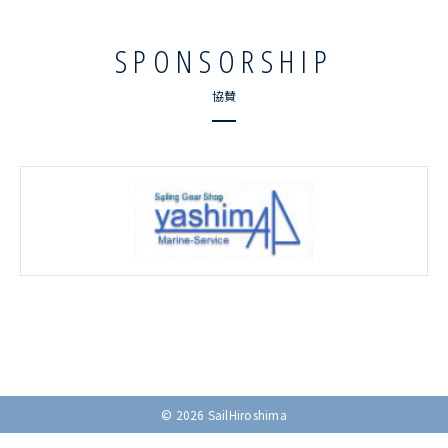
SPONSORSHIP
協賛
© 2026 SailHiroshima