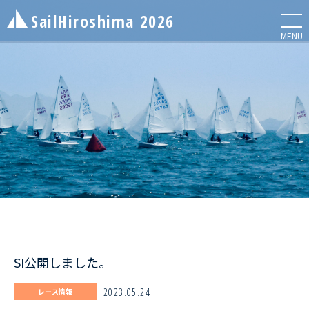
SailHiroshima
2026
メニ
MENU
NEWS
お知らせ
ENTRY LIST
エントリーリスト
SI公開しました。
INFORMATION
レース情報
2023.05.24
レース情報